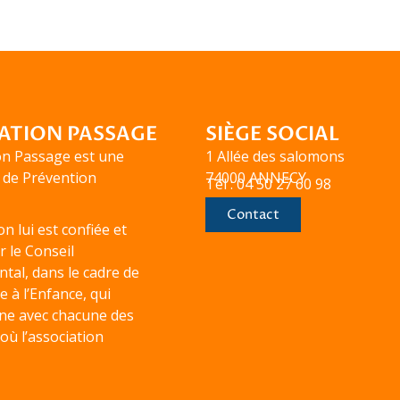
ATION PASSAGE
SIÈGE SOCIAL
on Passage est une
1 Allée des salomons
 de Prévention
74000 ANNECY
Tél : 04 50 27 60 98
Contact
n lui est confiée et
r le Conseil
al, dans le cadre de
le à l’Enfance, qui
ne avec chacune des
ù l’association