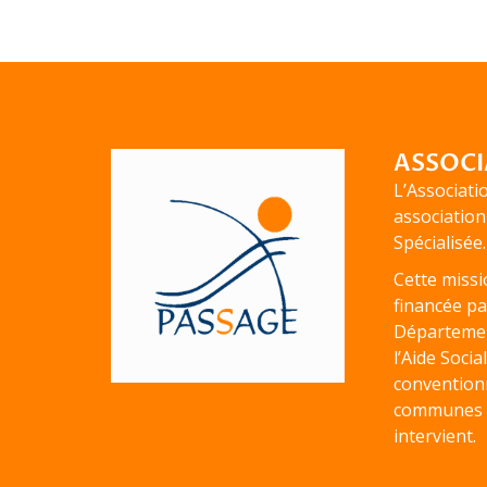
ASSOCI
L’Associati
association
Spécialisée.
Cette missio
financée pa
Département
l’Aide Socia
convention
communes o
intervient.